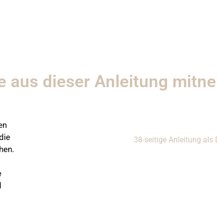
e aus dieser Anleitung mit
en
die
38-seitige Anleitung al
hen.
e
d