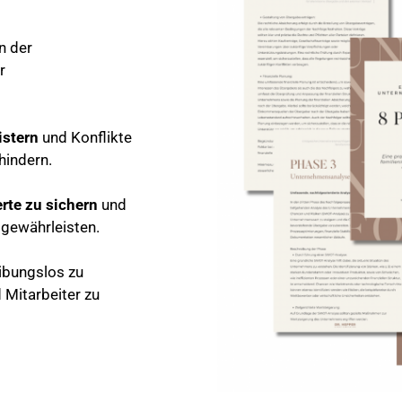
n der
r
istern
und Konflikte
hindern.
rte zu sichern
und
u gewährleisten.
eibungslos zu
 Mitarbeiter zu