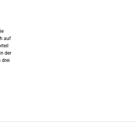
ie
h auf
teil
in der
 drei