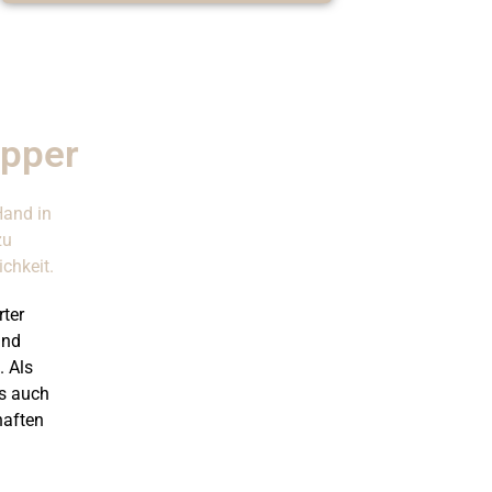
epper
Hand in
zu
ichkeit.
rter
und
. Als
ls auch
haften