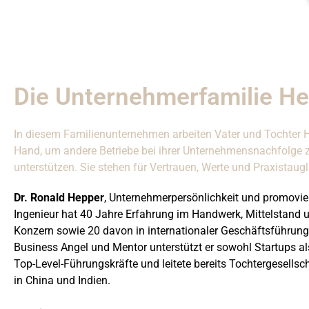
Die Unternehmerfamilie H
In diesem Familienunternehmen arbeiten Vater und Tochter 
Hand, um andere Betriebe bei ihrer Unternehmensnachfolge 
unterstützen. Sie stehen für Vertrauen, Werte und Praxistaugl
Dr. Ronald Hepper
, Unternehmerpersönlichkeit und promovie
Ingenieur hat 40 Jahre Erfahrung im Handwerk, Mittelstand 
Konzern sowie 20 davon in internationaler Geschäftsführung
Business Angel und Mentor unterstützt er sowohl Startups a
Top-Level-Führungskräfte und leitete bereits Tochtergesellsc
in China und Indien.