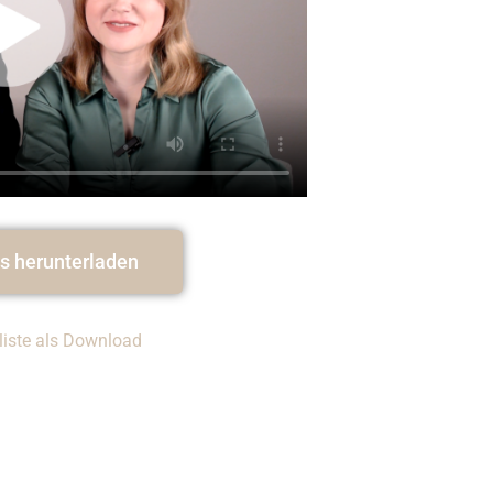
os herunterladen
liste als Download