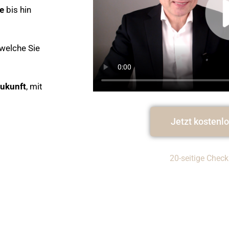
ie
bis hin
 welche Sie
Zukunft
, mit
Jetzt kostenl
20-seitige Check