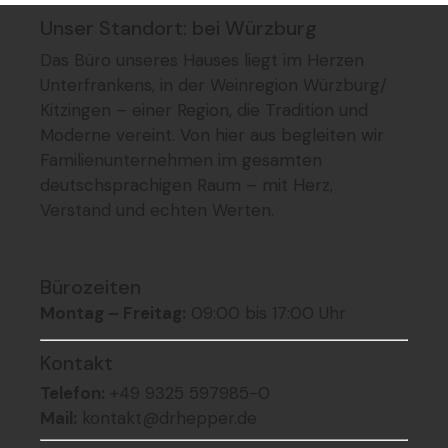
Unser Standort: bei Würzburg
Das Büro unseres Hauses liegt im Herzen
Unterfrankens, in der Weinregion Würzburg/
Kitzingen – einer Region, die Tradition und
Moderne vereint. Von hier aus begleiten wir
Familienunternehmen im gesamten
deutschsprachigen Raum – mit Herz,
Verstand und echten Werten.
Bürozeiten
Montag – Freitag:
09:00 bis 17:00 Uhr
Kontakt
Telefon:
+49 9325 597985-0
Mail:
kontakt@drhepper.de