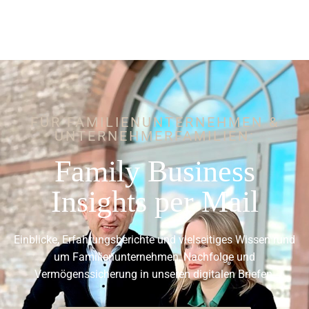
FÜR FAMILIENUNTERNEHMEN &
UNTERNEHMERFAMILIEN:
Family Business
Insights per Mail
Einblicke, Erfahrungsberichte und vielseitiges Wissen rund
um Familienunternehmen, Nachfolge und
Vermögenssicherung in unseren digitalen Briefen.